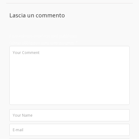
Lascia un commento
Il tuo indirizzo email non sarà pubblicato.
I campi obbligatori sono contrassegnati
*