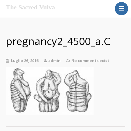
The Sacred Vulva
Gallery
The Project
About Me
pregnancy2_4500_a.C
Contact Me
Luglio 26, 2016
admin
No comments exist